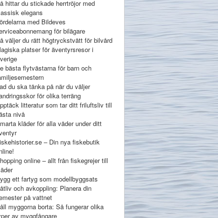
å hittar du stickade herrtröjor med
lassisk elegans
ördelarna med Bildeves
erviceabonnemang för bilägare
å väljer du rätt högtryckstvätt för bilvård
agiska platser för äventyrsresor i
verige
e bästa flytvästarna för barn och
amiljesemestern
ad du ska tänka på när du väljer
andringsskor för olika terräng
pptäck litteratur som tar ditt friluftsliv till
ästa nivå
marta kläder för alla väder under ditt
ventyr
iskehistorier.se – Din nya fiskebutik
nline!
hopping online – allt från fiskegrejer till
läder
ygg ett fartyg som modellbyggsats
åtliv och avkoppling: Planera din
emester på vattnet
åll myggorna borta: Så fungerar olika
yper av myggfångare