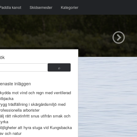
Paddla kanot
Skidsemester
Kategorier
ök
enaste inläggen
kydda mot vind och regn med ventilerad
tbjacka
rygg trädfällning i skärgårdsmiljö med
rofessionella arborister
älj rätt nikotinfritt snus utifrån smak och
tyrka
öjligheter att hyra stuga vid Kungsbacka
av och natur