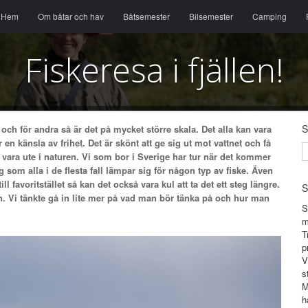
Menu
Skip to content
Hem
Om båtar och hav
Båtsemester
Bilsemester
Camping
Fiskeresa i fjällen!
S
och för andra så är det på mycket större skala. Det alla kan vara
 en känsla av frihet. Det är skönt att ge sig ut mot vattnet och få
vara ute i naturen. Vi som bor i Sverige har tur när det kommer
rag som alla i de flesta fall lämpar sig för någon typ av fiske. Även
ill favoritstället så kan det också vara kul att ta det ett steg längre.
S
len. Vi tänkte gå in lite mer på vad man bör tänka på och hur man
S
m
T
p
V
s
M
h