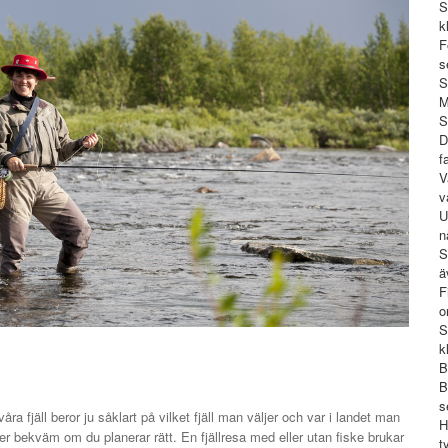
S
k
F
s
S
M
S
D
f
V
v
U
n
S
ä
F
o
S
k
B
B
s
 våra fjäll beror ju såklart på vilket fjäll man väljer och var i landet man
H
er bekväm om du planerar rätt. En fjällresa med eller utan fiske brukar
t